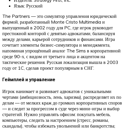
Язык: Русский
The Partners — это симулятор управления юридической
фирмой, разработанный Monte Cristo Multimedia и
выпущенный в 2002 году для PC, где игрок руководит
престижной конторой с девятью адвокатами, балансируя
между делами, карьерой сотрудников и финансами. Игра
сочетает элементы бизнес-симулятора и менеджмента,
напоминая упрощённый аналог The Sims в корпоративной
среде 90-х, с видом от третьего лица и акцентом на
тактические решения. Русская локализация вышла в 2003
году от 1C, сделав проект популярным в СНГ.
Геймплей и управление
Игрок нанимает и развивает адвокатов с уникальными
чертами (амбициозность, лень, харизма), распределяет их по
делам — от мелких краж до громких корпоративных споров
— и следит за прогрессом в суде через мини-игры и выбор
стратегий. Нужно управлять офисом: покупать мебель,
компьютеры, следить за настроением (стресс, романы,
скандалы), чтобы избежать увольнений или банкротства;