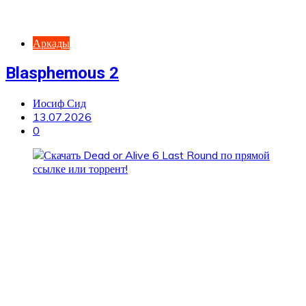
Аркады
Blasphemous 2
Иосиф Сид
13.07.2026
0