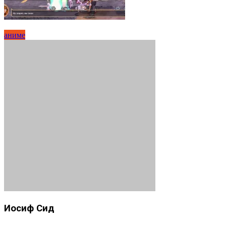
аниме
Иосиф Сид