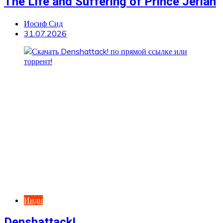
The Life and Suffering of Prince Jerian
Иосиф Сид
31.07.2026
Инди
Denshattack!