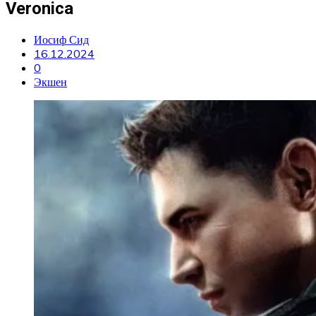
Veronica
Иосиф Сид
16.12.2024
0
Экшен