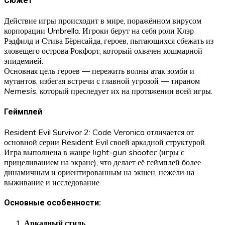
Сюжет
Действие игры происходит в мире, поражённом вирусом
корпорации Umbrella. Игроки берут на себя роли Клэр
Рэдфилд и Стива Бёрнсайда, героев, пытающихся сбежать из
зловещего острова Рокфорт, который охвачен кошмарной
эпидемией.
Основная цель героев — пережить волны атак зомби и
мутантов, избегая встречи с главной угрозой — тираном
Nemesis
, который преследует их на протяжении всей игры.
Геймплей
Resident Evil Survivor 2: Code Veronica отличается от
основной серии Resident Evil своей аркадной структурой.
Игра выполнена в жанре
light-gun shooter
(игры с
прицеливанием на экране), что делает её геймплей более
динамичным и ориентированным на экшен, нежели на
выживание и исследование.
Основные особенности:
Аркадный стиль