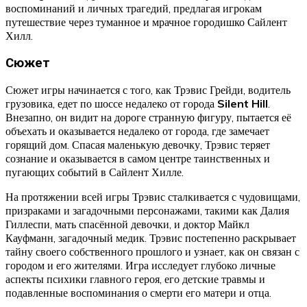
воспоминаний и личных трагедий, предлагая игрокам
путешествие через туманное и мрачное городишко Сайлент
Хилл.
Сюжет
Сюжет игры начинается с того, как Трэвис Грейди, водитель
грузовика, едет по шоссе недалеко от города
Silent Hill
.
Внезапно, он видит на дороге странную фигуру, пытается её
объехать и оказывается недалеко от города, где замечает
горящий дом. Спасая маленькую девочку, Трэвис теряет
сознание и оказывается в самом центре таинственных и
пугающих событий в Сайлент Хилле.
На протяжении всей игры Трэвис сталкивается с чудовищами,
призраками и загадочными персонажами, такими как Далия
Гиллеспи, мать спасённой девочки, и доктор Майкл
Кауфманн, загадочный медик. Трэвис постепенно раскрывает
тайну своего собственного прошлого и узнает, как он связан с
городом и его жителями. Игра исследует глубоко личные
аспекты психики главного героя, его детские травмы и
подавленные воспоминания о смерти его матери и отца.