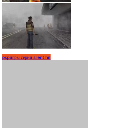
psp
игры серии silent hill