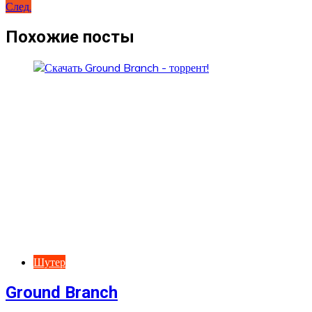
След.
по
записям
Похожие посты
Шутер
Ground Branch