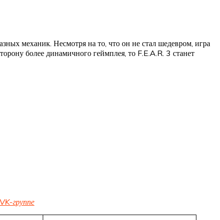
зных механик. Несмотря на то, что он не стал шедевром, игра
орону более динамичного геймплея, то F.E.A.R. 3 станет
VK-группе