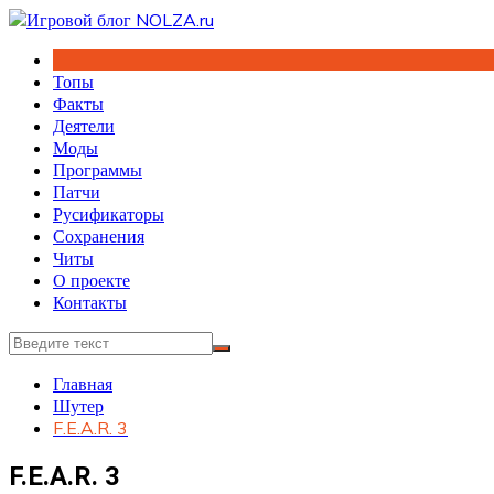
Перейти
к
содержимому
Топы
Факты
Деятели
Моды
Программы
Патчи
Русификаторы
Сохранения
Читы
О проекте
Контакты
Главная
Шутер
F.E.A.R. 3
F.E.A.R. 3