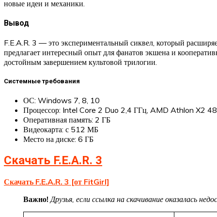
новые идеи и механики.
Вывод
F.E.A.R. 3 — это экспериментальный сиквел, который расширяе
предлагает интересный опыт для фанатов экшена и кооперативн
достойным завершением культовой трилогии.
Системные требования
ОС: Windows 7, 8, 10
Процессор: Intel Core 2 Duo 2,4 ГГц, AMD Athlon X2 4
Оперативная память: 2 ГБ
Видеокарта: с 512 МБ
Место на диске: 6 ГБ
Скачать F.E.A.R. 3
Скачать F.E.A.R. 3 [от FitGirl]
Важно!
Друзья, если ссылка на скачивание оказалась не