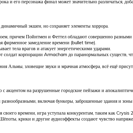
рока и его персонажа финал может значительно различаться, до
е динамичный экшен, но сохраняет элементы хоррора.
оем, причем Пойнтмен и Феттел обладают совершенно разными 
 фирменное замедление времени (bullet time).
вает тела врагов и атакует энергетическими ударами.
т солдат корпорации Armacham до паранормальных существ, что
ия Альмы, зловещие звуки и мрачная атмосфера, всё ещё присут
 но с акцентом на разрушенные городские пейзажи и апокалиптич
разнообразными, включая бункеры, заброшенные здания и зоны 
своего времени, игра уступала конкурентам, таким как Crysis 2
Шёпоты, крики и другие аудиоэффекты создают чувство напряже