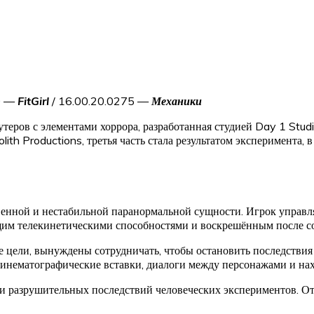
0 —
FitGirl
/ 16.00.20.0275 —
Механики
шутеров с элементами хоррора, разработанная студией Day 1 Stu
ith Productions, третья часть стала результатом эксперимента, 
енной и нестабильной паранормальной сущности. Игрок управл
щим телекинетическими способностями и воскрешённым после с
е цели, вынуждены сотрудничать, чтобы остановить последстви
кинематографические вставки, диалоги между персонажами и нах
а и разрушительных последствий человеческих экспериментов.