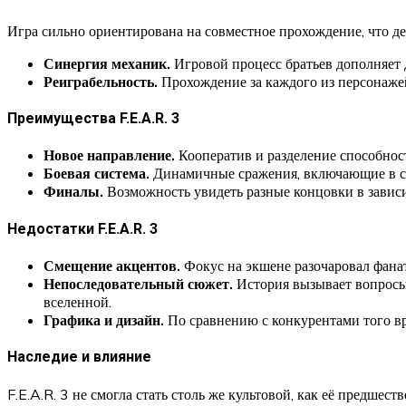
Игра сильно ориентирована на совместное прохождение, что де
Синергия механик.
Игровой процесс братьев дополняет д
Реиграбельность.
Прохождение за каждого из персонажей
Преимущества F.E.A.R. 3
Новое направление.
Кооператив и разделение способнос
Боевая система.
Динамичные сражения, включающие в себ
Финалы.
Возможность увидеть разные концовки в завис
Недостатки F.E.A.R. 3
Смещение акцентов.
Фокус на экшене разочаровал фана
Непоследовательный сюжет.
История вызывает вопросы,
вселенной.
Графика и дизайн.
По сравнению с конкурентами того вр
Наследие и влияние
F.E.A.R. 3 не смогла стать столь же культовой, как её предш