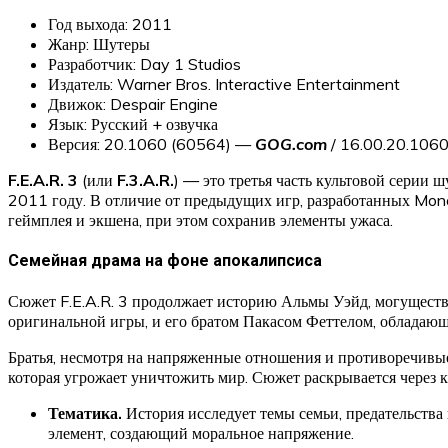
Год выхода: 2011
Жанр: Шутеры
Разработчик: Day 1 Studios
Издатель: Warner Bros. Interactive Entertainment
Движок: Despair Engine
Язык: Русский + озвучка
Версия: 20.1060 (60564) —
GOG.com
/ 16.00.20.106
F.E.A.R. 3
(или
F.3.A.R.
) — это третья часть культовой серии 
2011 году. В отличие от предыдущих игр, разработанных Monol
геймплея и экшена, при этом сохранив элементы ужаса.
Семейная драма на фоне апокалипсиса
Сюжет F.E.A.R. 3 продолжает историю Альмы Уэйд, могуществ
оригинальной игры, и его братом Пакасом Феттелом, обладаю
Братья, несмотря на напряженные отношения и противоречивы
которая угрожает уничтожить мир. Сюжет раскрывается через 
Тематика.
История исследует темы семьи, предательств
элемент, создающий моральное напряжение.