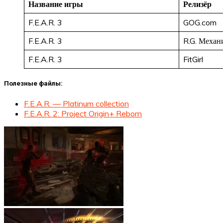
Название игры
Релизёр
F.E.A.R. 3
GOG.com
F.E.A.R. 3
R.G. Механ
F.E.A.R. 3
FitGirl
Полезные файлы:
F.E.A.R. — Platinum collection
F.E.A.R. 2: Project Origin+ Reborn