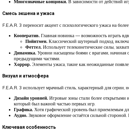
Многозначные концовки.
В зависимости от действий иг
Смесь экшена и ужаса
F.E.A.R. 3 переносит акцент с психологического ужаса на боле
Кооператив.
Главная новинка — возможность играть вдв
Пойнтмен.
Классический шутерный подход, включая
Феттел.
Использует телекинетические силы, захваты
Динамика.
Уровни насыщены боями с врагами, начиная о
предыдущими частями.
Хоррор.
Элементы ужаса, такие как неожиданные появлен
Визуал и атмосфера
F.E.A.R. 3 использует мрачный стиль, характерный для серии,
Дизайн уровней.
Игровые зоны стали более открытыми и 
который был важной частью первых игр.
Графика.
Хотя графический уровень был приемлемым для 
Аудио.
Звуковое оформление остаётся сильной стороной. 
Ключевая особенность