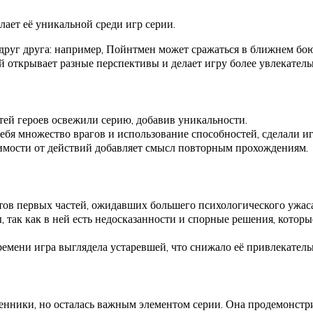
лает её уникальной среди игр серии.
руг друга: например, Пойнтмен может сражаться в ближнем бою,
 открывает разные перспективы и делает игру более увлекатель
тей героев освежили серию, добавив уникальности.
я множество врагов и использование способностей, сделали и
имости от действий добавляет смысл повторным прохождениям.
тов первых частей, ожидавших большего психологического ужаса
 так как в ней есть недосказанности и спорные решения, котор
емени игра выглядела устаревшей, что снижало её привлекатель
ественники, но осталась важным элементом серии. Она продемонс