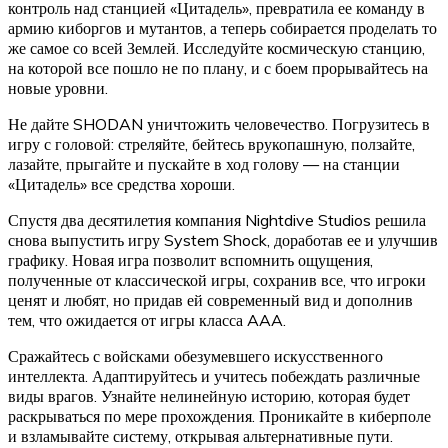
контроль над станцией «Цитадель», превратила ее команду в
армию киборгов и мутантов, а теперь собирается проделать то
же самое со всей Землей. Исследуйте космическую станцию,
на которой все пошло не по плану, и с боем прорывайтесь на
новые уровни.
Не дайте SHODAN уничтожить человечество. Погрузитесь в
игру с головой: стреляйте, бейтесь врукопашную, ползайте,
лазайте, прыгайте и пускайте в ход голову — на станции
«Цитадель» все средства хороши.
Спустя два десятилетия компания Nightdive Studios решила
снова выпустить игру System Shock, доработав ее и улучшив
графику. Новая игра позволит вспомнить ощущения,
полученные от классической игры, сохранив все, что игроки
ценят и любят, но придав ей современный вид и дополнив
тем, что ожидается от игры класса AAA.
Сражайтесь с войсками обезумевшего искусственного
интеллекта. Адаптируйтесь и учитесь побеждать различные
виды врагов. Узнайте нелинейную историю, которая будет
раскрываться по мере прохождения. Проникайте в киберполе
и взламывайте систему, открывая альтернативные пути.