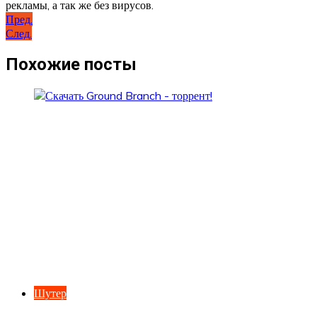
рекламы, а так же без вирусов.
Навигация
Пред.
След.
по
записям
Похожие посты
Шутер