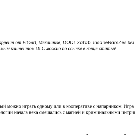
оррент от FitGirl, Механиков, DODI, xatab, InsaneRamZes без 
аемым контентом DLC можно по ссылке в конце статьи!
рый можно играть одному или в кооперативе с напарником. Игра 
ологии начала века смешались с магией и криминальными интри