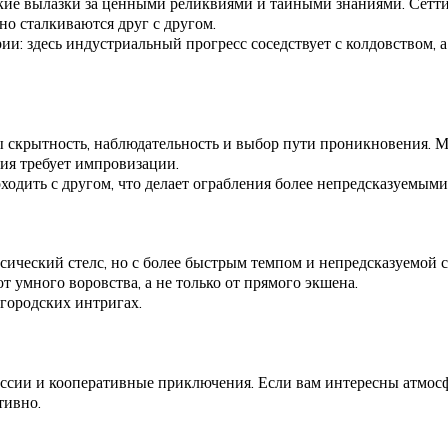
зкие вылазки за ценными реликвиями и тайными знаниями. Сетти
но сталкиваются друг с другом.
ии: здесь индустриальный прогресс соседствует с колдовством, 
ы скрытность, наблюдательность и выбор пути проникновения. М
ция требует импровизации.
ходить с другом, что делает ограбления более непредсказуемым
сический стелс, но с более быстрым темпом и непредсказуемой с
от умного воровства, а не только от прямого экшена.
 городских интригах.
миссии и кооперативные приключения. Если вам интересны атмос
тивно.