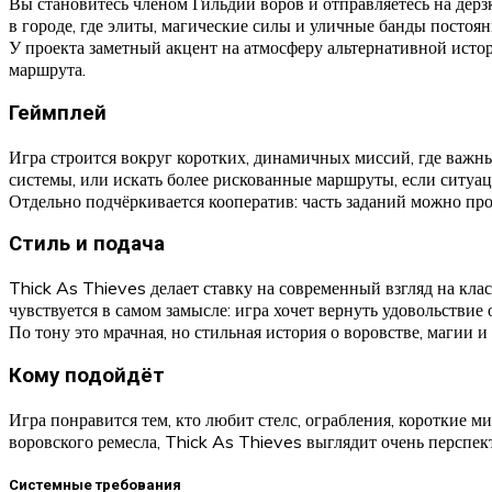
Вы становитесь членом Гильдии воров и отправляетесь на дер
в городе, где элиты, магические силы и уличные банды постоян
У проекта заметный акцент на атмосферу альтернативной истор
маршрута.
Геймплей
Игра строится вокруг коротких, динамичных миссий, где важн
системы, или искать более рискованные маршруты, если ситуа
Отдельно подчёркивается кооператив: часть заданий можно про
Стиль и подача
Thick As Thieves делает ставку на современный взгляд на клас
чувствуется в самом замысле: игра хочет вернуть удовольствие 
По тону это мрачная, но стильная история о воровстве, магии и
Кому подойдёт
Игра понравится тем, кто любит стелс, ограбления, короткие 
воровского ремесла, Thick As Thieves выглядит очень перспек
Системные требования