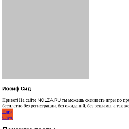
Иосиф Сид
Привет! На сайте NOLZA.RU ты можешь скачивать игры по пря
бесплатно без регистрации, без ожиданий, без рекламы, а так же
Навигация
Пред.
След.
по
записям