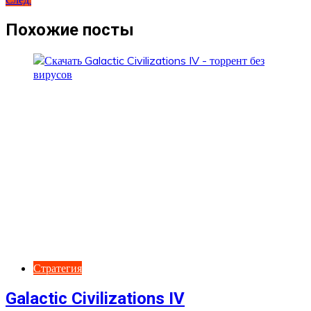
по
записям
Похожие посты
Стратегия
Galactic Civilizations IV