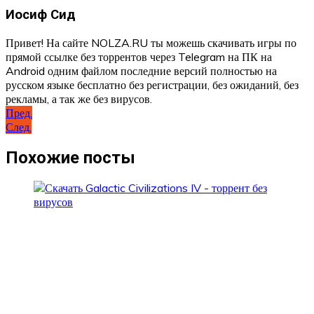
Иосиф Сид
Привет! На сайте NOLZA.RU ты можешь скачивать игры по
прямой ссылке без торрентов через Telegram на ПК на
Android одним файлом последние версий полностью на
русском языке бесплатно без регистрации, без ожиданий, без
рекламы, а так же без вирусов.
Навигация
Пред.
След.
по
записям
Похожие посты