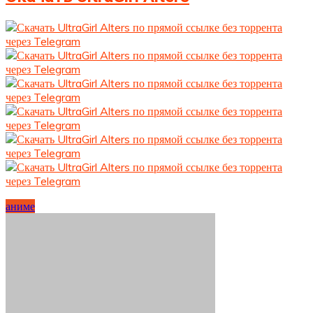
аниме