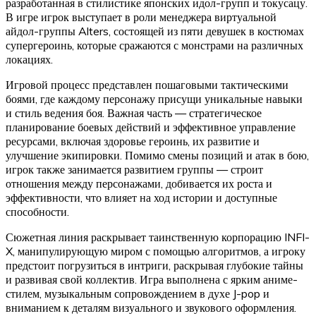
разработанная в стилистике японских идол-групп и токусацу.
В игре игрок выступает в роли менеджера виртуальной
айдол-группы Alters, состоящей из пяти девушек в костюмах
супергероинь, которые сражаются с монстрами на различных
локациях.
Игровой процесс представлен пошаговыми тактическими
боями, где каждому персонажу присущи уникальные навыки
и стиль ведения боя. Важная часть — стратегическое
планирование боевых действий и эффективное управление
ресурсами, включая здоровье героинь, их развитие и
улучшение экипировки. Помимо смены позиций и атак в бою,
игрок также занимается развитием группы — строит
отношения между персонажами, добивается их роста и
эффективности, что влияет на ход истории и доступные
способности.
Сюжетная линия раскрывает таинственную корпорацию INFI-
X, манипулирующую миром с помощью алгоритмов, а игроку
предстоит погрузиться в интриги, раскрывая глубокие тайны
и развивая свой коллектив. Игра выполнена с ярким аниме-
стилем, музыкальным сопровождением в духе J-pop и
вниманием к деталям визуального и звукового оформления.