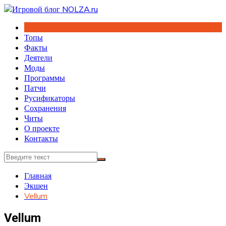
Перейти
к
содержимому
Топы
Факты
Деятели
Моды
Программы
Патчи
Русификаторы
Сохранения
Читы
О проекте
Контакты
Главная
Экшен
Vellum
Vellum