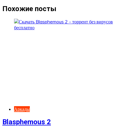
записям
Похожие посты
Аркады
Blasphemous 2