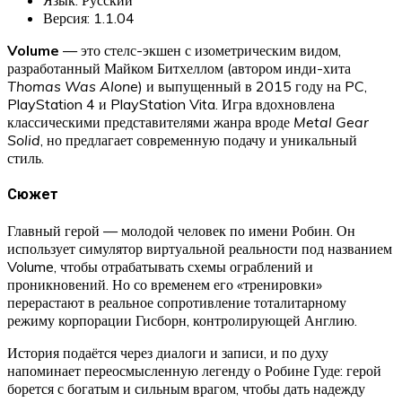
Версия: 1.1.04
Volume
— это стелс-экшен с изометрическим видом,
разработанный Майком Битхеллом (автором инди-хита
Thomas Was Alone
) и выпущенный в 2015 году на PC,
PlayStation 4 и PlayStation Vita. Игра вдохновлена
классическими представителями жанра вроде
Metal Gear
Solid
, но предлагает современную подачу и уникальный
стиль.
Сюжет
Главный герой — молодой человек по имени Робин. Он
использует симулятор виртуальной реальности под названием
Volume, чтобы отрабатывать схемы ограблений и
проникновений. Но со временем его «тренировки»
перерастают в реальное сопротивление тоталитарному
режиму корпорации Гисборн, контролирующей Англию.
История подаётся через диалоги и записи, и по духу
напоминает переосмысленную легенду о Робине Гуде: герой
борется с богатым и сильным врагом, чтобы дать надежду