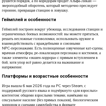
рушится порядок, а по коридорам бродит Альфа‑Ликан —
звероподобный оборотень, который методично преследует
героиню, превращая станцию в ловушку.
Геймплей и особенности
Геймплей построен вокруг убежища, исследования станции и
ограниченных боевых возможностей: вы можете прятаться,
решать несложные головоломки, использовать оружие и
взаимодействовать с враждебными и союзными
NPC‑персонажами. Есть полноценные озвученные кат‑сцены,
мрачная атмосфера, ре‑локализация персонажа и костюмов, а
также элементы «экшен‑хоррора» с прямым вступлением в
бой, хотя упор всё равно делается на выживание и
напряжение.
Платформы и возрастные особенности
Игра вышла 6 мая 2026 года на PC через Steam, с
поддержкой русского языка и подчёркнуто «для взрослых»
контентом: общими взрослыми темами, намёками на
сексуальное насилие (без прямых показов), биологическим
хоррором и сценами самоубийства в формате