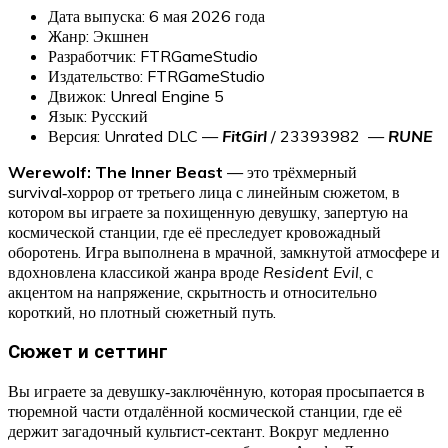
Дата выпуска: 6 мая 2026 года
Жанр: Экшнен
Разработчик: FTRGameStudio
Издательство: FTRGameStudio
Движок: Unreal Engine 5
Язык: Русский
Версия: Unrated DLC —
FitGirl
/ 23393982 —
RUNE
Werewolf: The Inner Beast
— это трёхмерный
survival‑хоррор от третьего лица с линейным сюжетом, в
котором вы играете за похищенную девушку, запертую на
космической станции, где её преследует кровожадный
оборотень. Игра выполнена в мрачной, замкнутой атмосфере и
вдохновлена классикой жанра вроде
Resident Evil
, с
акцентом на напряжение, скрытность и относительно
короткий, но плотный сюжетный путь.
Сюжет и сеттинг
Вы играете за девушку‑заключённую, которая просыпается в
тюремной части отдалённой космической станции, где её
держит загадочный культист‑сектант. Вокруг медленно