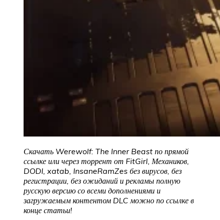
Скачать Werewolf: The Inner Beast по прямой
ссылке или через торрент от FitGirl, Механиков,
DODI, xatab, InsaneRamZes без вирусов, без
регистрации, без ожиданий и рекламы полную
русскую версию со всеми дополнениями и
загружаемым контентом DLC можно по ссылке в
конце статьи!