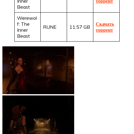
Inner
торрент
Beast
Werewol
f: The
Скачать
RUNE
11.57 GB
Inner
торрент
Beast