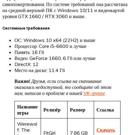
самопожертвования. По системе требований она рассчитана
на средний‑верхний ПК с Windows 10/11 и видеокартой
уровня GTX 1660 / RTX 3060 и выше.
Системные требования
ОС: Windows 10 x64 (22H2) и выше
Процессор: Core i5-6600 и лучше
Память: 16 Гб
Видео: GeForce 1660, 6 Гб или лучше
DirectX: 12
Место на диске: 11.4 Гб
Важно!
Друзья, если ссылка на скачивание
оказалась недоступной, то сообщите об этом
нам, написав о проблеме в нашей
VK-группе
Название
Релизёр
Размер
Ссылка
игры
Werewol
f: The
Скачать
FitGirl
7.86 GB