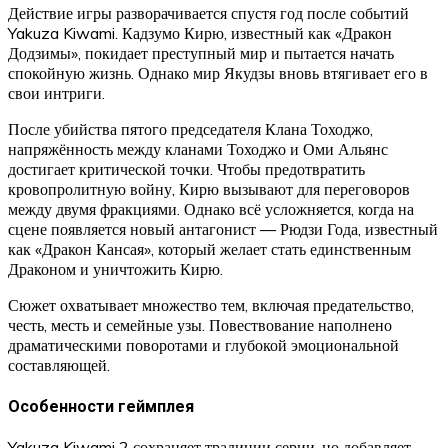
Действие игры разворачивается спустя год после событий
Yakuza Kiwami. Кадзумо Кирю, известный как «Дракон
Додзимы», покидает преступный мир и пытается начать
спокойную жизнь. Однако мир Якудзы вновь втягивает его в
свои интриги.
После убийства пятого председателя Клана Тоходжо,
напряжённость между кланами Тоходжо и Оми Альянс
достигает критической точки. Чтобы предотвратить
кровопролитную войну, Кирю вызывают для переговоров
между двумя фракциями. Однако всё усложняется, когда на
сцене появляется новый антагонист — Рюдзи Года, известный
как «Дракон Кансая», который желает стать единственным
Драконом и уничтожить Кирю.
Сюжет охватывает множество тем, включая предательство,
честь, месть и семейные узы. Повествование наполнено
драматическими поворотами и глубокой эмоциональной
составляющей.
Особенности геймплея
Yakuza Kiwami 2 сохраняет традиции серии, но добавляет