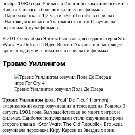
ноября 1980 года. Училась в Иллинойсском университете в
Чикаго. Снялась в большом количестве фильмов:
«Парикмахерская» 1,2 части, «Shattered!», в сериалах
«Настоящая кровь» и «Анатомия страсти». Озвучивала
персонажей мультфильмов.
В 2017 году образ Янины был взят для создания героя Star
Wars: Battlefront II Иден Версио. Актриса и в настоящее
время продолжает сниматься в сериалах и фильмах.
Трэвис Уиллингэм
Трэвис Уиллингэм озвучил Пола Де Плёра
Трэвис Уиллингэм
(роль Paul `De Pleur` Harmon) –
американский актер озвучивания и телевидения. Родился 3
августа 1981 года. Был задействован во многих играх и
фильмах. Наиболее популярными стали озвучивание роли
второго плана в «Star Wars: The Old Republic». Его жена
озвучивала персонажа Киру Карсен из Звездных воин.