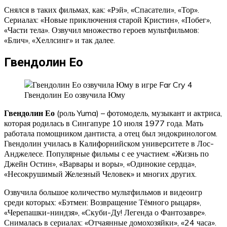
Снялся в таких фильмах, как: «Рэй», «Спасатели», «Тор».
Сериалах: «Новые приключения старой Кристин», «Побег»,
«Части тела». Озвучил множество героев мультфильмов:
«Блич», «Хеллсинг» и так далее.
Гвендолин Ео
Гвендолин Ео озвучила Юму
Гвендолин Ео
(роль Yuma) – фотомодель, музыкант и актриса,
которая родилась в Сингапуре 10 июля 1977 года. Мать
работала помощником дантиста, а отец был эндокринологом.
Гвендолин училась в Калифорнийском университете в Лос-
Анджелесе. Популярные фильмы с ее участием: «Жизнь по
Джейн Остин», «Варвары и воры», «Одинокие сердца»,
«Несокрушимый Железный Человек» и многих других.
Озвучила большое количество мультфильмов и видеоигр
среди которых: «Бэтмен: Возвращение Тёмного рыцаря»,
«Черепашки-ниндзя», «Скуби-Ду! Легенда о Фантозавре».
Снималась в сериалах: «Отчаянные домохозяйки», «24 часа».