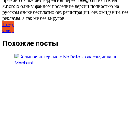
прямой ссылке без торрентов через Telegram на ПК на
Android одним файлом последние версий полностью на
русском языке бесплатно без регистрации, без ожиданий, без
рекламы, а так же без вирусов.
Навигация
Пред.
След.
по
записям
Похожие посты