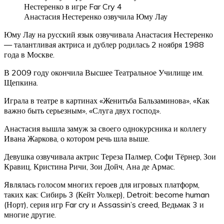
Анастасия Нестеренко озвучила Юму Лау
Юму Лау на русский язык озвучивала Анастасия Нестеренко
— талантливая актриса и дублер родилась 2 ноября 1988
года в Москве.
В 2009 году окончила Высшее Театральное Училище им.
Щепкина.
Играла в театре в картинах «Женитьба Бальзаминова», «Как
важно быть серьезным», «Слуга двух господ».
Анастасия вышла замуж за своего однокурсника и коллегу
Ивана Жаркова, о котором речь шла выше.
Девушка озвучивала актрис Тереза Палмер, Софи Тёрнер, Зои
Кравиц, Кристина Ричи, Зои Дойч, Ана де Армас.
Являлась голосом многих героев для игровых платформ,
таких как: Сибирь 3 (Кейт Уолкер), Detroit: become human
(Норт), серия игр Far cry и Assassin’s creed, Ведьмак 3 и
многие другие.