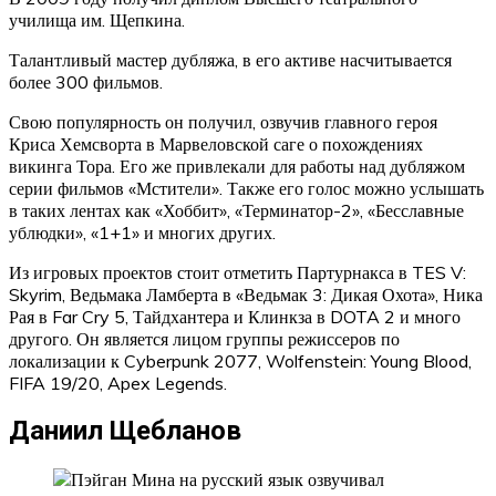
училища им. Щепкина.
Талантливый мастер дубляжа, в его активе насчитывается
более 300 фильмов.
Свою популярность он получил, озвучив главного героя
Криса Хемсворта в Марвеловской саге о похождениях
викинга Тора. Его же привлекали для работы над дубляжом
серии фильмов «Мстители». Также его голос можно услышать
в таких лентах как «Хоббит», «Терминатор-2», «Бесславные
ублюдки», «1+1» и многих других.
Из игровых проектов стоит отметить Партурнакса в TES V:
Skyrim, Ведьмака Ламберта в «Ведьмак 3: Дикая Охота», Ника
Рая в Far Cry 5, Тайдхантера и Клинкза в DOTA 2 и много
другого. Он является лицом группы режиссеров по
локализации к Cyberpunk 2077, Wolfenstein: Young Blood,
FIFA 19/20, Apex Legends.
Даниил Щебланов