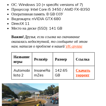
ОС: Windows 10 (+ specific versions of 7)
Процессор: Intel Core i5 3450 / AMD FX-8350
Оперативная память: 8 GB ОЗУ
Видеокарта: nVIDIA GTX 680
DirectX 11
Место на диске (SSD): 141 GB
Важно!
Друзья, если ссылка на скачивание
оказалась недоступной, то сообщите об этом
нам, написав о проблеме в нашей
VK-группе
Название
Релизёр
Размер
Ссылка
игры
Automobi
InsaneRa
142.65
Скачать
lista 2
mZes
GB
торрент