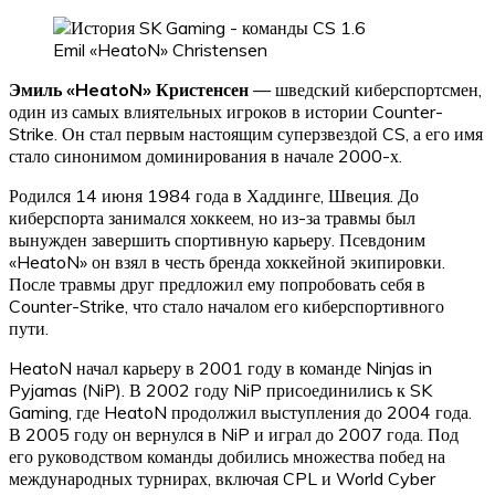
Emil «HeatoN» Christensen
Эмиль «HeatoN» Кристенсен
— шведский киберспортсмен,
один из самых влиятельных игроков в истории Counter-
Strike. Он стал первым настоящим суперзвездой CS, а его имя
стало синонимом доминирования в начале 2000-х.
Родился 14 июня 1984 года в Хаддинге, Швеция. До
киберспорта занимался хоккеем, но из-за травмы был
вынужден завершить спортивную карьеру. Псевдоним
«HeatoN» он взял в честь бренда хоккейной экипировки.
После травмы друг предложил ему попробовать себя в
Counter-Strike, что стало началом его киберспортивного
пути.
HeatoN начал карьеру в 2001 году в команде Ninjas in
Pyjamas (NiP). В 2002 году NiP присоединились к SK
Gaming, где HeatoN продолжил выступления до 2004 года.
В 2005 году он вернулся в NiP и играл до 2007 года. Под
его руководством команды добились множества побед на
международных турнирах, включая CPL и World Cyber