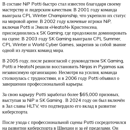
В составе NiP Potti быстро стал известен благодаря своему
мастерству и лидерским качествам. В 2001 году команда
выиграла CPL Winter Championship, что укрепило их статус
на мировой арене. В 2002 году ключевые игроки NiP,
включая Potti и Эмиля «HeatoN» Кристенсена,
присоединились к SK Gaming, где продолжили доминировать
на сцене. В 2003 году SK Gaming выиграли CPL Summer,
CPL Winter и World Cyber Games, закрепив за собой звание
одной из лучших команд мира.
В 2005 году, после разногласий с руководством SK Gaming,
Potti и HeatoN решили восстановить Ninjas in Pyjamas как
независимую организацию. Несмотря на усилия, команда
столкнулась с трудностями, и в 2006 году Potti объявил о
завершении профессиональной карьеры.
За свою карьеру Potti заработал более $65,000 призовых,
выступая за NiP и SK Gaming . В 2024 году он был включён
в Зал славы HLTV, что подтвердило его вклад в развитие
киберспорта.
После ухода с профессиональной сцены Potti сосредоточился
на развитии киберспорта в Швеции и за её пределами. Он