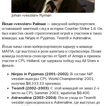
Johan «vesslan» Ryman
Йохан «vesslan» Райман
— шведский киберспортсмен,
оставивший заметный след в истории Counter-Strike 1.6. Он
был известен своей стратегической игрой и участием в таких
командах, как Ninjas in Pyjamas, Team9 и Adrenaline.
Йохан начал свою киберспортивную карьеру в команде
MAFIA, где выступал в роли капитана и стратколлера. Позже
команда получила спонсорство от Spirit of Amiga и приняла
участие в CPL Holland, где одержала победу над All Stars в
финале.
Ninjas in Pyjamas (2001–2002)
: В составе NiP
vesslan выиграл CPL World Championship 2001,
получив $8,333.33 призовых.
Team9 (2002–2003)
: С этой командой он занял 2-е
место на CPL Summer 2003, заработав $8,400.
Adrenaline (2003–2004)
: После ухода из Team9,
vesslan присоединился к Adrenaline, где выступал до