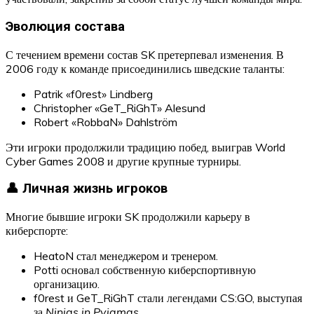
Эволюция состава
С течением времени состав SK претерпевал изменения. В
2006 году к команде присоединились шведские таланты:
Patrik «f0rest» Lindberg
Christopher «GeT_RiGhT» Alesund
Robert «RobbaN» Dahlström
Эти игроки продолжили традицию побед, выиграв World
Cyber Games 2008 и другие крупные турниры.
👤 Личная жизнь игроков
Многие бывшие игроки SK продолжили карьеру в
киберспорте:
HeatoN стал менеджером и тренером.
Potti основал собственную киберспортивную
организацию.
f0rest и GeT_RiGhT стали легендами CS:GO, выступая
за
Ninjas in Pyjamas
.