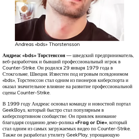
Andreas «bds» Thorstensson
Андреас «bds» Торстенссон
— шведский предприниматель,
веб-разработчик и бывший профессиональный игрок в
Counter-Strike. Он родился 29 января 1979 года в
Стокгольме, Швеция. Известен под игровым псевдонимом
«bds», Торстенссон стал одним из пионеров киберспорта и
оказал значительное влияние на развитие профессиональной
сцены Counter-Strike.
В 1999 году Андреас основал команду и новостной портал
GeekBoys, который быстро стал популярным в
киберспортивном сообществе. Он привлек внимание
благодаря созданию демо-ролика
«Frag or Die»
, который
стал одним из самых загружаемых видео по Counter-Strike.
Также он разработал утилиту GeekPlay, упрощающую