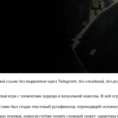
й ссылке без торрентов через Telegram, без ожиданий, без рег
ая игра с элементами хоррора и визуальной новеллы. В ней ог
стами был создан текстовый русификатор, переводящий основную
ных игроков, помогая глубже понять сложный сюжет, характеры г