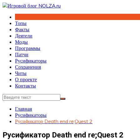
Перейти
к
содержимому
Топы
Факты
Деятели
Моды
Программы
Патчи
Русификаторы
Сохранения
Читы
О проекте
Контакты
Главная
Русификаторы
Русификатор Death end re;Quest 2
Русификатор Death end re;Quest 2