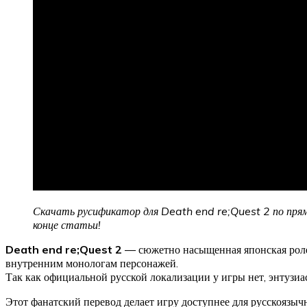
Скачать русификатор для Death end re;Quest 2 по прямо
конце статьи!
Death end re;Quest 2
— сюжетно насыщенная японская ролев
внутренним монологам персонажей.
Так как официальной русской локализации у игры нет, энтузиа
Этот фанатский перевод делает игру доступнее для русскоязыч