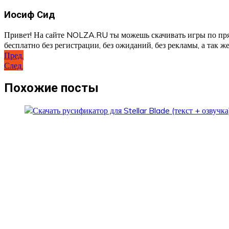
Иосиф Сид
Привет! На сайте NOLZA.RU ты можешь скачивать игры по пря
бесплатно без регистрации, без ожиданий, без рекламы, а так же
Навигация
Пред.
След.
по
записям
Похожие посты