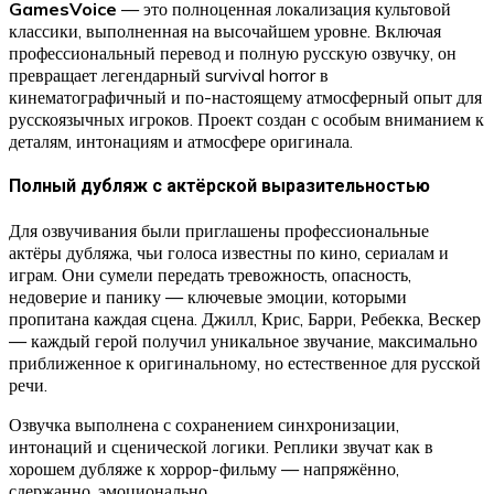
GamesVoice
— это полноценная локализация культовой
классики, выполненная на высочайшем уровне. Включая
профессиональный перевод и полную русскую озвучку, он
превращает легендарный survival horror в
кинематографичный и по-настоящему атмосферный опыт для
русскоязычных игроков. Проект создан с особым вниманием к
деталям, интонациям и атмосфере оригинала.
Полный дубляж с актёрской выразительностью
Для озвучивания были приглашены профессиональные
актёры дубляжа, чьи голоса известны по кино, сериалам и
играм. Они сумели передать тревожность, опасность,
недоверие и панику — ключевые эмоции, которыми
пропитана каждая сцена. Джилл, Крис, Барри, Ребекка, Вескер
— каждый герой получил уникальное звучание, максимально
приближенное к оригинальному, но естественное для русской
речи.
Озвучка выполнена с сохранением синхронизации,
интонаций и сценической логики. Реплики звучат как в
хорошем дубляже к хоррор-фильму — напряжённо,
сдержанно, эмоционально.