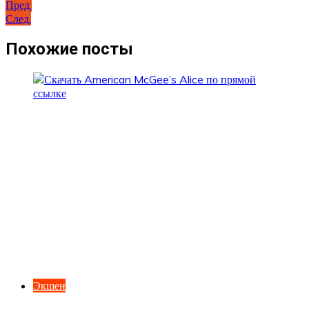
Навигация
Пред.
След.
по
записям
Похожие посты
Экшен