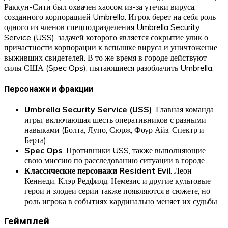
Раккун-Сити был охвачен хаосом из-за утечки вируса,
созданного корпорацией Umbrella. Игрок берет на себя роль
одного из членов спецподразделения Umbrella Security
Service (USS), задачей которого является сокрытие улик о
причастности корпорации к вспышке вируса и уничтожение
выживших свидетелей. В то же время в городе действуют
силы США (Spec Ops), пытающиеся разоблачить Umbrella.
Персонажи и фракции
Umbrella Security Service (USS)
. Главная команда
игры, включающая шесть оперативников с разными
навыками (Болта, Лупо, Сюрж, Фоур Айз, Спектр и
Берта).
Spec Ops
. Противники USS, также выполняющие
свою миссию по расследованию ситуации в городе.
Классические персонажи Resident Evil
. Леон
Кеннеди, Клэр Редфилд, Немезис и другие культовые
герои и злодеи серии также появляются в сюжете, но
роль игрока в событиях кардинально меняет их судьбы.
Геймплей