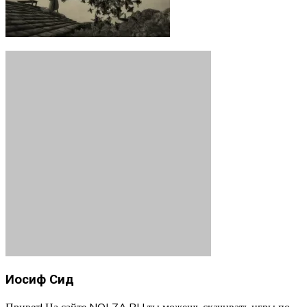
Иосиф Сид
Привет! На сайте NOLZA.RU ты можешь скачивать игры по