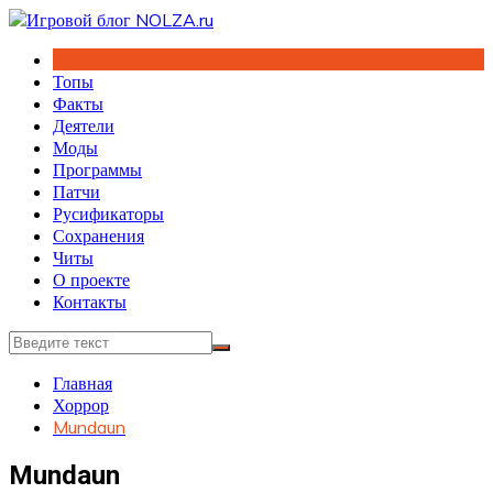
Перейти
к
содержимому
Топы
Факты
Деятели
Моды
Программы
Патчи
Русификаторы
Сохранения
Читы
О проекте
Контакты
Главная
Хоррор
Mundaun
Mundaun