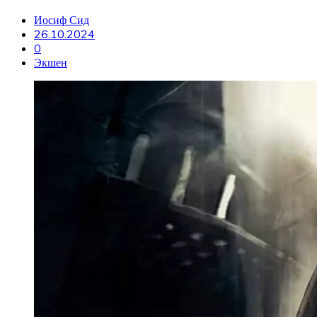
Иосиф Сид
26.10.2024
0
Экшен