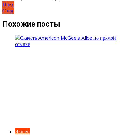
Навигация
Пред.
След.
по
записям
Похожие посты
Экшен